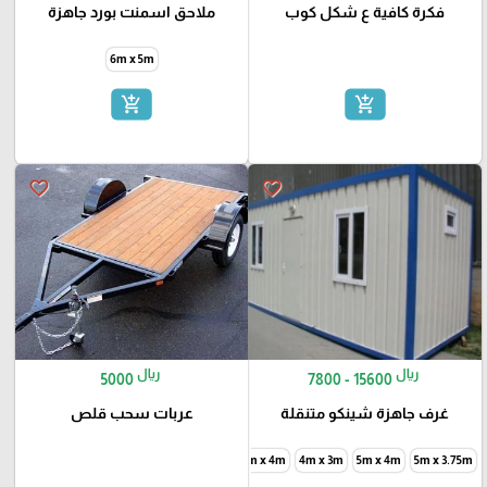
فكرة كافية ع شكل كوب
ملاحق اسمنت بورد جاهزة
6m x 5m
add_shopping_cart
add_shopping_cart
favorite_border
favorite_border
ريال
ريال
5000
7800 - 15600
غرف جاهزة شينكو متنقلة
عربات سحب قلص
6m x 4m
4m x 3m
5m x 4m
5m x 3.75m