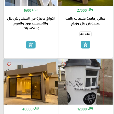
ريال
ريال
1600
27000
مباني زجاجية جلسات رائعه
اكواخ جاهزة من السندوش بنل
سندوش بنل وزجاج
والاسمنت بورد والفوم
والتكسيات
4m x4m
add_shopping_cart
add_shopping_cart
favorite_border
favorite_border
ريال
ريال
40000
12000