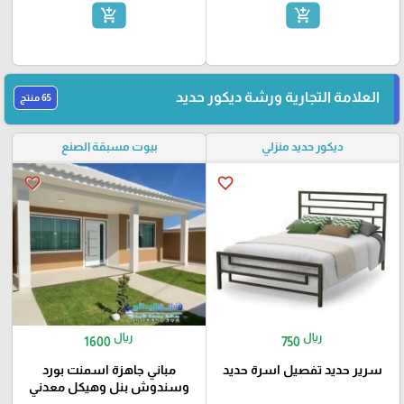
add_shopping_cart
add_shopping_cart
العلامة التجارية ورشة ديكور حديد
65 منتج
ديكور حديد منزلي
بيوت مسبقة الصنع
favorite_border
favorite_border
ريال
ريال
1600
750
سرير حديد تفصيل اسرة حديد
مباني جاهزة اسمنت بورد
وسندوش بنل وهيكل معدني