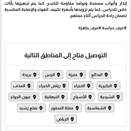
إنذار وأبواب مصفحة ونوافذ مقاومة للكسر، كما يتم تجهيزها بأثاث
خاص للحراس. كما يتم تزويدها بأجهزة تكييف الهواء والإضاءة المناسبة
لضمان راحة الحراس أثناء عملهم.
#غرف_حراسة #غرف_جاهزة
التوصيل متاح إلى المناطق التالية
البدائع
عنيزة
الرس
بريدة
where_to_vote
where_to_vote
where_to_vote
where_to_vote
البكيرية
الخبراء
رياض الخبراء
المذنب
where_to_vote
where_to_vote
where_to_vote
where_to_vote
الشيحية
الأسياح
النبهانية
عيون الجواء
where_to_vote
where_to_vote
where_to_vote
where_to_vote
الشماسية
عقلة الصقور
ضلع رشيد
where_to_vote
where_to_vote
where_to_vote
الرياض
where_to_vote