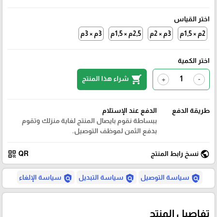
اختر القياس
2م × 1,5م
3م × 2م
2,5م × 1,5م
3م × 3م
اختر الكمية
shopping_cart
شراء هذا المنتج
+
-
طريقة الدفع
الدفع عند الإستلام
ببساطة نقوم بايصال المنتج لغاية منزلك وتقوم
بدفع الثمن لموظف التوصيل.
qr_code
public
نسخ رابط المنتج
QR
policy
policy
policy
سياسة التوصيل
سياسة التبديل
سياسة الإلغاء
تفاصيل المنتج