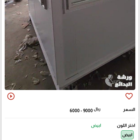
play_circle_outline
favorite_border
السعر
ريال
6000 - 9000
اختر اللون
ابيض
ابيض