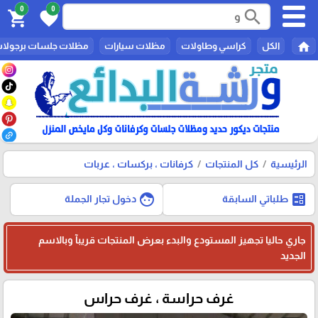
0
0
search
shopping_cart
favorite
home
الكل
كراسي وطاولات
مظلات سيارات
مظلات جلسات برجولا
الرئيسية
كل المنتجات
كرفانات ، بركسات ، عربات
face
ballot
طلباتي السابقة
دخول تجار الجملة
جاري حاليا تجهيز المستودع والبدء بعرض المنتجات قريبآ وبالاسم
الجديد
غرف حراسة ، غرف حراس