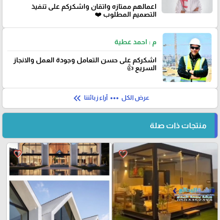
اعمالهم ممتازه واتقان واشكركم على تنفيذ
التصميم المطلوب ❤️
م : احمد عطية
اشكركم على حسن التعامل وجودة العمل والانجاز
السريع 👍
keyboard_double_arrow_left
more_horiz
عرض الكل
آراء زبائننا
منتجات ذات صلة
favorite_border
favorite_border