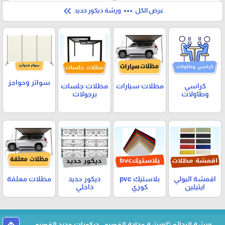
keyboard_double_arrow_left
more_horiz
عرض الكل
ورشة ديكور حديد
سواتر وحواجز
كراسي
مظلات سيارات
مظلات جلسات
وطاولات
برجولات
اقمشة البولي
بلاستيك pvc
ديكور حديد
مظلات معلقة
ايثيلين
كوري
داخلي
ورشة البدائع ©ورشة حدادة القصيم , ديكورات حديد القصيم