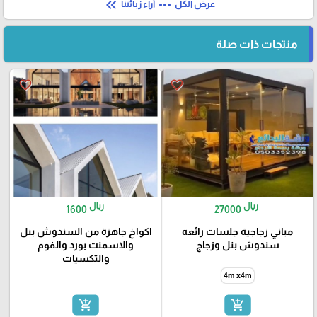
keyboard_double_arrow_left
more_horiz
عرض الكل
آراء زبائننا
منتجات ذات صلة
favorite_border
favorite_border
ريال
ريال
1600
27000
مباني زجاجية جلسات رائعه
اكواخ جاهزة من السندوش بنل
سندوش بنل وزجاج
والاسمنت بورد والفوم
والتكسيات
4m x4m
add_shopping_cart
add_shopping_cart