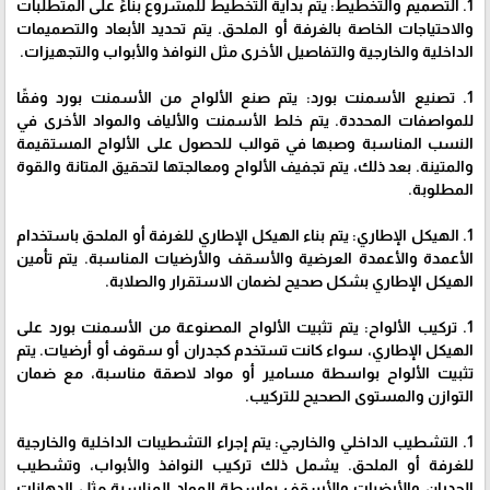
1. التصميم والتخطيط: يتم بدايةً التخطيط للمشروع بناءً على المتطلبات
والاحتياجات الخاصة بالغرفة أو الملحق. يتم تحديد الأبعاد والتصميمات
الداخلية والخارجية والتفاصيل الأخرى مثل النوافذ والأبواب والتجهيزات.
1. تصنيع الأسمنت بورد: يتم صنع الألواح من الأسمنت بورد وفقًا
للمواصفات المحددة. يتم خلط الأسمنت والألياف والمواد الأخرى في
النسب المناسبة وصبها في قوالب للحصول على الألواح المستقيمة
والمتينة. بعد ذلك، يتم تجفيف الألواح ومعالجتها لتحقيق المتانة والقوة
المطلوبة.
1. الهيكل الإطاري: يتم بناء الهيكل الإطاري للغرفة أو الملحق باستخدام
الأعمدة والأعمدة العرضية والأسقف والأرضيات المناسبة. يتم تأمين
الهيكل الإطاري بشكل صحيح لضمان الاستقرار والصلابة.
1. تركيب الألواح: يتم تثبيت الألواح المصنوعة من الأسمنت بورد على
الهيكل الإطاري، سواء كانت تستخدم كجدران أو سقوف أو أرضيات. يتم
تثبيت الألواح بواسطة مسامير أو مواد لاصقة مناسبة، مع ضمان
التوازن والمستوى الصحيح للتركيب.
1. التشطيب الداخلي والخارجي: يتم إجراء التشطيبات الداخلية والخارجية
للغرفة أو الملحق. يشمل ذلك تركيب النوافذ والأبواب، وتشطيب
الجدران والأرضيات والأسقف بواسطة المواد المناسبة مثل الدهانات