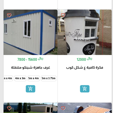
favorite_border
favorite_border
ريال
ريال
7800 - 15600
12000
فكرة كافية ع شكل كوب
غرف جاهزة شينكو متنقلة
6m x 4m
4m x 3m
5m x 4m
5m x 3.75m
add_shopping_cart
add_shopping_cart
favorite_border
favorite_border