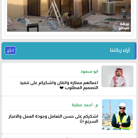
آراء زبائننا
2 رأي
ابو سعود
اعمالهم ممتازه واتقان واشكركم على تنفيذ
التصميم المطلوب ❤️
م : احمد عطية
اشكركم على حسن التعامل وجودة العمل والانجاز
السريع 👍