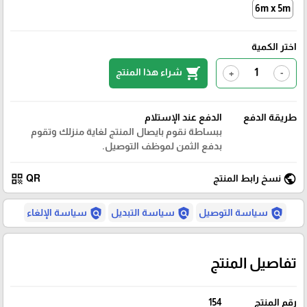
6m x 5m
اختر الكمية
shopping_cart
شراء هذا المنتج
+
-
طريقة الدفع
الدفع عند الإستلام
ببساطة نقوم بايصال المنتج لغاية منزلك وتقوم
بدفع الثمن لموظف التوصيل.
qr_code
public
نسخ رابط المنتج
QR
policy
policy
policy
سياسة التوصيل
سياسة التبديل
سياسة الإلغاء
تفاصيل المنتج
رقم المنتج
154