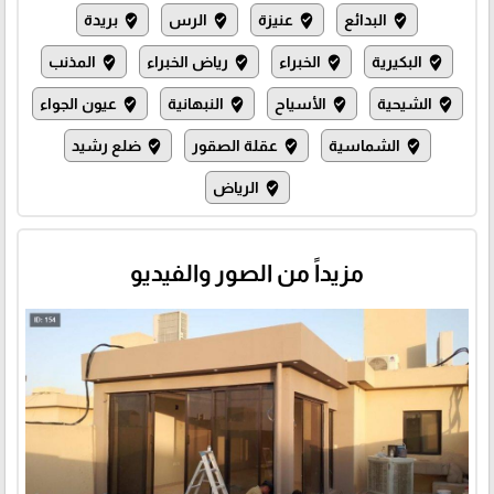
البدائع
عنيزة
الرس
بريدة
where_to_vote
where_to_vote
where_to_vote
where_to_vote
البكيرية
الخبراء
رياض الخبراء
المذنب
where_to_vote
where_to_vote
where_to_vote
where_to_vote
الشيحية
الأسياح
النبهانية
عيون الجواء
where_to_vote
where_to_vote
where_to_vote
where_to_vote
الشماسية
عقلة الصقور
ضلع رشيد
where_to_vote
where_to_vote
where_to_vote
الرياض
where_to_vote
مزيداً من الصور والفيديو