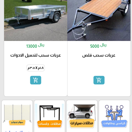
ريال
ريال
13000
5000
عربات سحب قلص
عربات سحب لتحميل الادوات
١،٨م X ٣،٥م
add_shopping_cart
add_shopping_cart