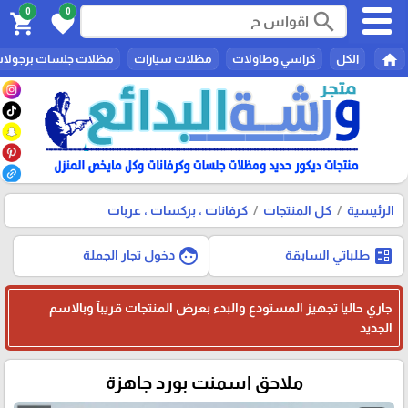
0
0
search
shopping_cart
favorite
home
الكل
كراسي وطاولات
مظلات سيارات
مظلات جلسات برجولا
الرئيسية
كل المنتجات
كرفانات ، بركسات ، عربات
face
ballot
طلباتي السابقة
دخول تجار الجملة
جاري حاليا تجهيز المستودع والبدء بعرض المنتجات قريبآ وبالاسم
الجديد
ملاحق اسمنت بورد جاهزة