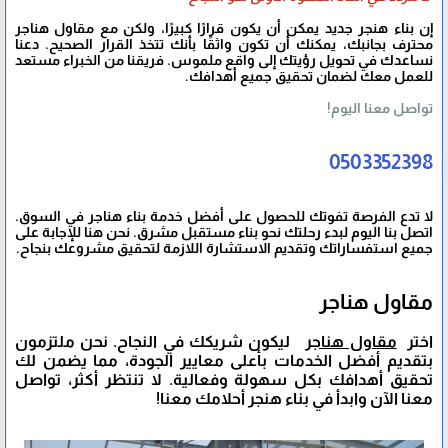
إن بناء هنجر جديد يمكن أن يكون قرارًا كبيرًا، ولكن مع مقاول هناجر
محترف بجانبك، يمكنك أن تكون واثقًا بأنك تتخذ القرار الصحيح. دعنا
نساعدك في تحويل رؤيتك إلى واقع ملموس. فريقنا من الخبراء مستعد
للعمل معك لضمان تحقيق جميع أهدافك.
تواصل معنا اليوم!
0503352398
لا تدع الفرصة تفوتك للحصول على أفضل خدمة بناء هناجر في السوق.
اتصل بنا اليوم لبدء رحلتك نحو بناء مستقبل مشرق. نحن هنا للإجابة على
جميع استفساراتك وتقديم الاستشارة اللازمة لتحقيق مشروعك بنجاح.
مقاول هناجر
اختر
مقاول هناجر
ليكون شريكك في النجاح. نحن ملتزمون
بتقديم أفضل الخدمات بأعلى معايير الجودة، مما يضمن لك
تحقيق أهدافك بكل سهولة وفعالية. لا تنتظر أكثر، تواصل
معنا الآن وابدأ في بناء هنجر أحلامك معنا!