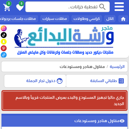
0
0
search
shopping_cart
favorite
home
الكل
كراسي وطاولات
مظلات سيارات
مظلات جلسات برجولا
الرئيسية
مقاول هناجر ومستودعات
face
ballot
طلباتي السابقة
دخول تجار الجملة
جاري حاليا تجهيز المستودع والبدء بعرض المنتجات قريبآ وبالاسم
الجديد
مقاول هناجر ومستودعات
visibility