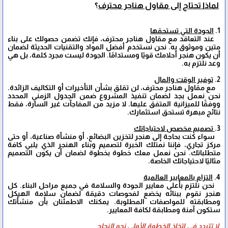
لماذا تحتاج إلى مقاول هناجر محترف
؟
1.
الجودة التي تستحقها
عند التعاقد مع مقاول هناجر محترف، فإنك تضمن حصولك على بناء
متين وموثوق به. نحن نستخدم أفضل المواد والتقنيات الحديثة لضمان
أن يكون هنجر أحلامك قويًا ومستدامًا. الجودة ليست مجرد كلمة، بل هي
وعد نلتزم به.
2.
توفير الوقت والمال
مع مقاول هناجر محترف، لن تقلق بشأن التأخيرات أو التكاليف الزائدة.
نحن نعمل بجد لضمان تنفيذ المشروع ضمن الجدول الزمني المحدد
ووفقًا للميزانية المتفق عليها. لا مزيد من المفاجآت غير السارة، فقط
نتائج مبهرة تستحق استثمارك.
3.
تصميم مخصص لاحتياجاتك
سواء كنت بحاجة إلى هنجر لتخزين البضائع، أو منشأة صناعية، أو حتى
مركز تجاري، فإننا نمتلك الخبرة لتصميم وبناء الهنجر الذي يلبي كافة
متطلباتك. نحن نعمل معك خطوة بخطوة لضمان أن يكون التصميم
مثاليًا لاحتياجاتك الخاصة.
4.
التزام بالمعايير العالمية
نحن نلتزم بأعلى معايير الجودة والسلامة في جميع مراحل البناء. كل
هنجر نقوم ببنائه يخضع لفحوصات دقيقة لضمان سلامة الهيكل
ومطابقته للمواصفات المطلوبة. يمكنك الاطمئنان بأن منشأتك
ستكون آمنة ومطابقة لكافة المعايير.
لا تتردد في اتخاذ الخطوة الأولى نحو النجاح