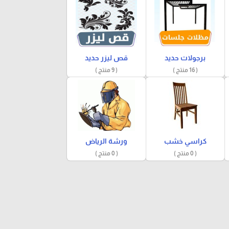
برجولات حديد
قص ليزر حديد
( 16 منتج )
( 9 منتج )
كراسي خشب
ورشة الرياض
( 0 منتج )
( 0 منتج )