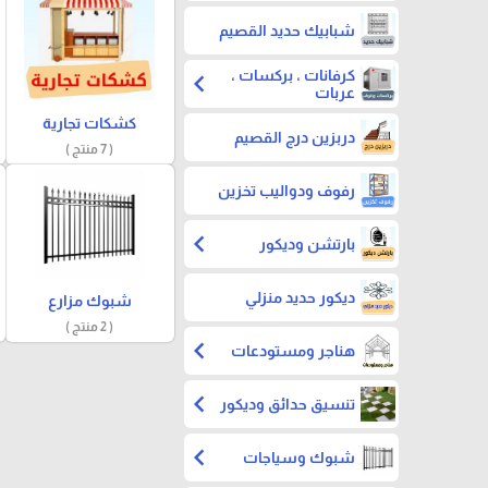
شبابيك حديد القصيم
كرفانات ، بركسات ،
chevron_left
عربات
كشكات تجارية
دربزين درج القصيم
( 7 منتج )
رفوف ودواليب تخزين
chevron_left
بارتشن وديكور
ديكور حديد منزلي
شبوك مزارع
( 2 منتج )
chevron_left
هناجر ومستودعات
chevron_left
تنسيق حدائق وديكور
chevron_left
شبوك وسياجات