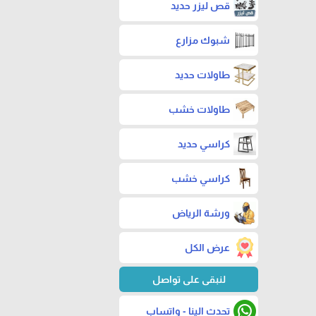
قص ليزر حديد
شبوك مزارع
طاولات حديد
طاولات خشب
كراسي حديد
كراسي خشب
ورشة الرياض
عرض الكل
لنبقى على تواصل
تحدث الينا - واتساب