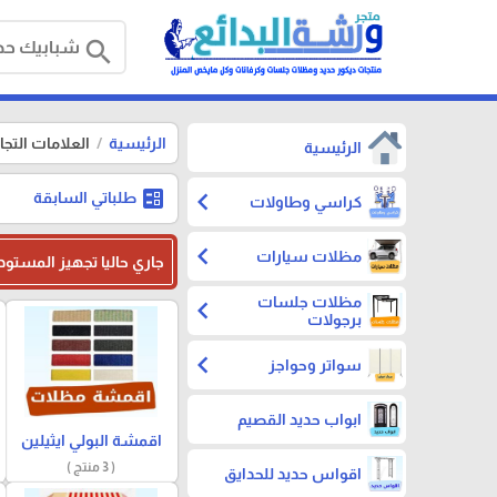
search
الرئيسية
العلامات التجا
الرئيسية
ballot
chevron_left
طلباتي السابقة
كراسي وطاولات
chevron_left
مظلات سيارات
جاري حاليا تجهيز المستود
مظلات جلسات
chevron_left
برجولات
chevron_left
سواتر وحواجز
ابواب حديد القصيم
اقمشة البولي ايثيلين
( 3 منتج )
اقواس حديد للحدايق