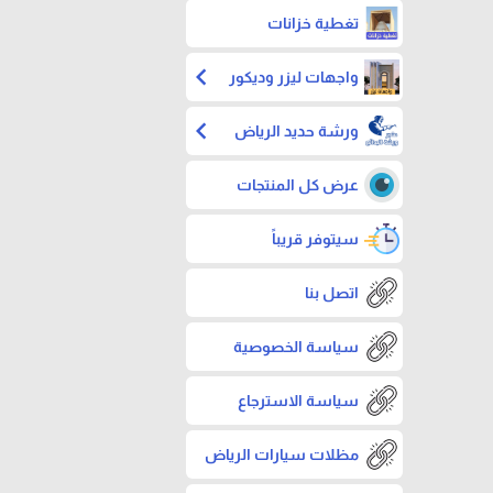
تغطية خزانات
chevron_left
واجهات ليزر وديكور
chevron_left
ورشة حديد الرياض
عرض كل المنتجات
سيتوفر قريباً
اتصل بنا
سياسة الخصوصية
سياسة الاسترجاع
مظلات سيارات الرياض