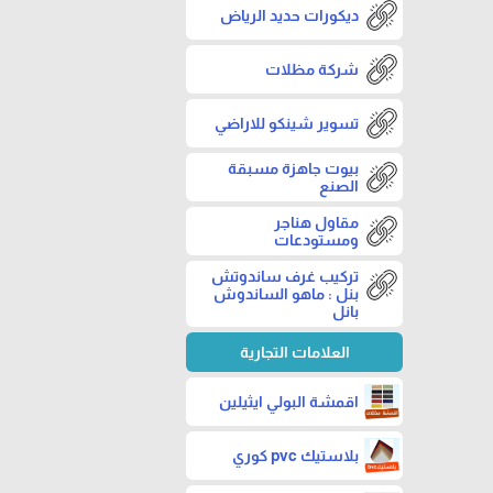
ديكورات حديد الرياض
شركة مظلات
تسوير شينكو للاراضي
بيوت جاهزة مسبقة
الصنع
مقاول هناجر
ومستودعات
تركيب غرف ساندوتش
بنل : ماهو الساندوش
بانل
العلامات التجارية
اقمشة البولي ايثيلين
بلاستيك pvc كوري