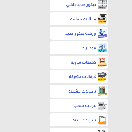
ديكور حديد داخلي
مظلات معلقة
ورشة ديكور حديد
فود ترك
كشكات تجارية
كرفانات متحركة
برجولات خشبية
عربات سحب
برجولات حديد