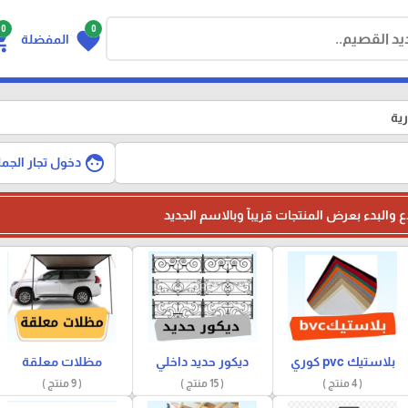
0
0
g_cart
favorite
المفضلة
رية
face
دخول تجار الجمل
ع والبدء بعرض المنتجات قريبآ وبالاسم الجديد
بلاستيك pvc كوري
ديكور حديد داخلي
مظلات معلقة
( 4 منتج )
( 15 منتج )
( 9 منتج )