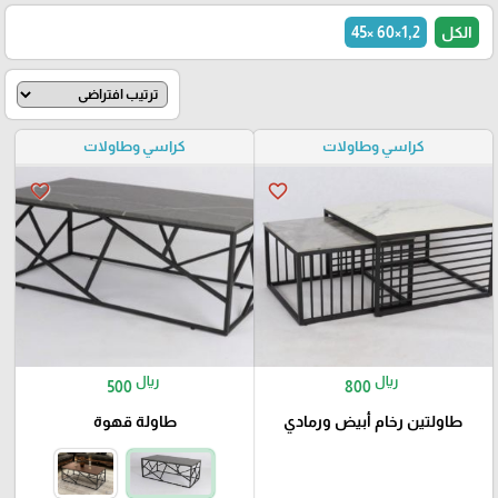
الكل
1,2×60 ×45
كراسي وطاولات
كراسي وطاولات
favorite_border
favorite_border
ريال
ريال
500
800
طاولتين رخام أبيض ورمادي
طاولة قهوة