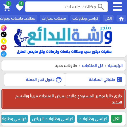
0
0
search
shopping_cart
favorite
home
الكل
كراسي وطاولات
مظلات سيارات
مظلات جلسات برجولا
الرئيسية
كل المنتجات
طاولات حديد
face
ballot
طلباتي السابقة
دخول تجار الجملة
جاري حاليا تجهيز المستودع والبدء بعرض المنتجات قريبآ وبالاسم
الجديد
الكل
كراسي وطاولات
كراسي وطاولات الرياض
كراسي وطاولات