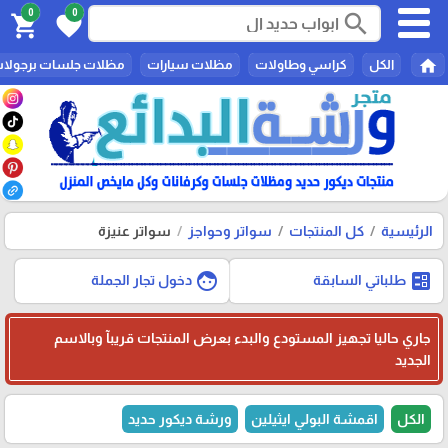
0
0
search
shopping_cart
favorite
home
الكل
كراسي وطاولات
مظلات سيارات
مظلات جلسات برجولا
الرئيسية
كل المنتجات
سواتر وحواجز
سواتر عنيزة
face
ballot
طلباتي السابقة
دخول تجار الجملة
جاري حاليا تجهيز المستودع والبدء بعرض المنتجات قريبآ وبالاسم
الجديد
الكل
اقمشة البولي ايثيلين
ورشة ديكور حديد