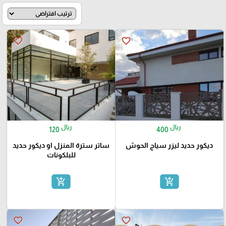
favorite_border
favorite_border
ريال
ريال
120
400
ديكور حديد ليزر سياج الحوش
ساتر سترة المنزل او ديكور حديد
للبلكونات
add_shopping_cart
add_shopping_cart
favorite_border
favorite_border