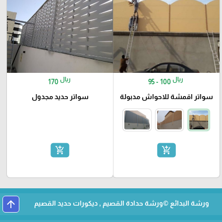
ريال
ريال
170
95 - 100
سواتر اقمشة للاحواش مدبولة
سواتر حديد مجدول
add_shopping_cart
add_shopping_cart
arrow_upward
ورشة البدائع ©ورشة حدادة القصيم , ديكورات حديد القصيم