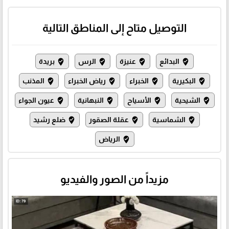
التوصيل متاح إلى المناطق التالية
البدائع
عنيزة
الرس
بريدة
where_to_vote
where_to_vote
where_to_vote
where_to_vote
البكيرية
الخبراء
رياض الخبراء
المذنب
where_to_vote
where_to_vote
where_to_vote
where_to_vote
الشيحية
الأسياح
النبهانية
عيون الجواء
where_to_vote
where_to_vote
where_to_vote
where_to_vote
الشماسية
عقلة الصقور
ضلع رشيد
where_to_vote
where_to_vote
where_to_vote
الرياض
where_to_vote
مزيداً من الصور والفيديو