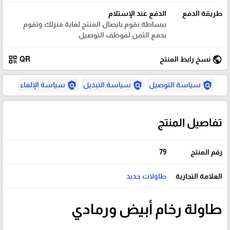
طريقة الدفع
الدفع عند الإستلام
ببساطة نقوم بايصال المنتج لغاية منزلك وتقوم
بدفع الثمن لموظف التوصيل.
qr_code
public
نسخ رابط المنتج
QR
policy
policy
policy
سياسة التوصيل
سياسة التبديل
سياسة الإلغاء
تفاصيل المنتج
رقم المنتج
79
العلامة التجارية
طاولات حديد
طاولة رخام أبيض ورمادي