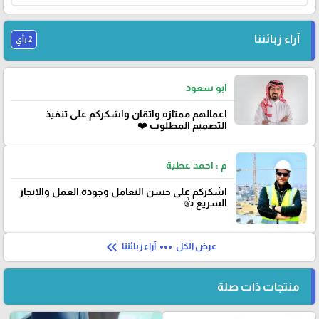
آراء زبائننا
2 رأي
ابو سعود
اعمالهم ممتازه واتقان واشكركم على تنفيذ
التصميم المطلوب ❤️
م : احمد عطية
اشكركم على حسن التعامل وجودة العمل والانجاز
السريع 👍
keyboard_double_arrow_left
more_horiz
عرض الكل
آراء زبائننا
منتجات ذات صلة