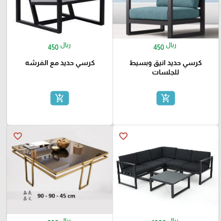
ريال
ريال
450
450
كرسي حديد انيق وبسيط
كرسي حديد مع الفرشه
للجلسات
add_shopping_cart
add_shopping_cart
favorite_border
favorite_border
ريال
ريال