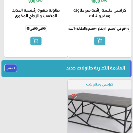
900
1800
كراسي جلسة رائعه مع طاولة
طاولة قهوة رئيسية الحديد
ومفروشات
المذهب والزجاج المقوى
٣،٥م في ٧٠سم - ارتفاع ٣٠سم والدكاية ٦٠سم
90في90في45
add_shopping_cart
add_shopping_cart
العلامة التجارية طاولات حديد
1 منتج
كراسي وطاولات
favorite_border