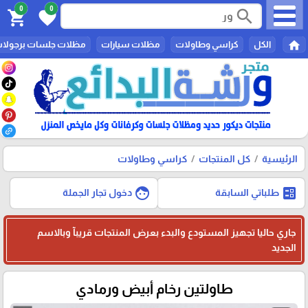
0
0
search
shopping_cart
favorite
home
الكل
كراسي وطاولات
مظلات سيارات
مظلات جلسات برجولا
الرئيسية
كل المنتجات
كراسي وطاولات
face
ballot
طلباتي السابقة
دخول تجار الجملة
جاري حاليا تجهيز المستودع والبدء بعرض المنتجات قريبآ وبالاسم
الجديد
طاولتين رخام أبيض ورمادي