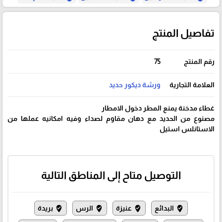
تفاصيل المنتج
رقم المنتج
75
العلامة التجارية
ورشة ديكور حديد
غطاء مدخنة يمنع المطر دخول الامطار
مصنوع من الحديد مع دهان مقاوم لصداء وفيه امكانيه عملها من
الاستانلس استيل
التوصيل متاح إلى المناطق التالية
البدائع
عنيزة
الرس
بريدة
where_to_vote
where_to_vote
where_to_vote
where_to_vote