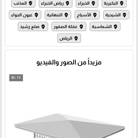
البكيرية
الخبراء
رياض الخبراء
المذنب
where_to_vote
where_to_vote
where_to_vote
where_to_vote
الشيحية
الأسياح
النبهانية
عيون الجواء
where_to_vote
where_to_vote
where_to_vote
where_to_vote
الشماسية
عقلة الصقور
ضلع رشيد
where_to_vote
where_to_vote
where_to_vote
الرياض
where_to_vote
مزيداً من الصور والفيديو