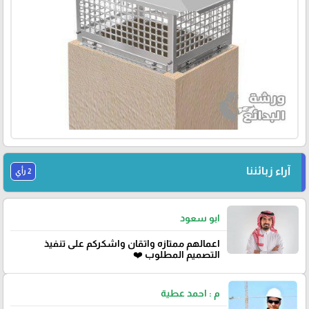
آراء زبائننا
2 رأي
ابو سعود
اعمالهم ممتازه واتقان واشكركم على تنفيذ
التصميم المطلوب ❤️
م : احمد عطية