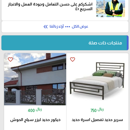
اشكركم على حسن التعامل وجودة العمل والانجاز
السريع 👍
keyboard_double_arrow_left
more_horiz
عرض الكل
آراء زبائننا
منتجات ذات صلة
favorite_border
favorite_border
ريال
ريال
400
750
سرير حديد تفصيل اسرة حديد
ديكور حديد ليزر سياج الحوش