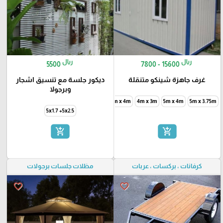
ريال
ريال
5500
7800 - 15600
غرف جاهزة شينكو متنقلة
ديكور جلسة مع تنسيق اشجار
وبرجولا
6m x 4m
4m x 3m
5m x 4m
5m x 3.75m
5x1.7 +5x2.5
add_shopping_cart
add_shopping_cart
كرفانات ، بركسات ، عربات
مظلات جلسات برجولات
favorite_border
favorite_border