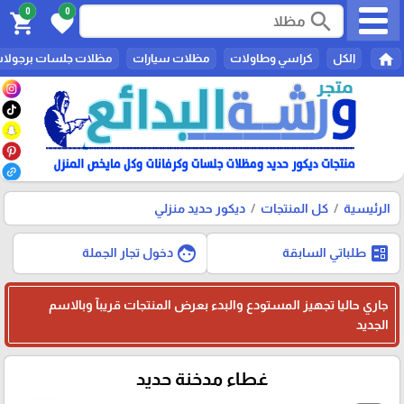
0
0
search
shopping_cart
favorite
home
الكل
كراسي وطاولات
مظلات سيارات
مظلات جلسات برجولا
الرئيسية
كل المنتجات
ديكور حديد منزلي
face
ballot
طلباتي السابقة
دخول تجار الجملة
جاري حاليا تجهيز المستودع والبدء بعرض المنتجات قريبآ وبالاسم
الجديد
غطاء مدخنة حديد