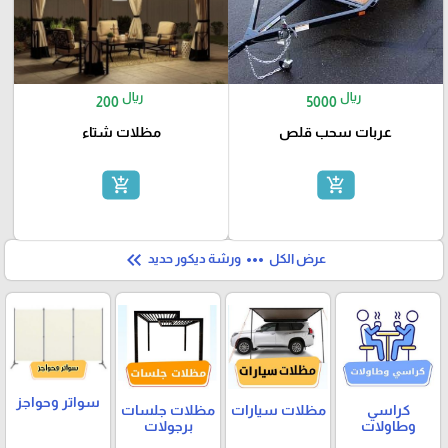
ريال
ريال
200
5000
عربات سحب قلص
مظلات شتاء
add_shopping_cart
add_shopping_cart
keyboard_double_arrow_left
more_horiz
عرض الكل
ورشة ديكور حديد
سواتر وحواجز
كراسي
مظلات سيارات
مظلات جلسات
وطاولات
برجولات