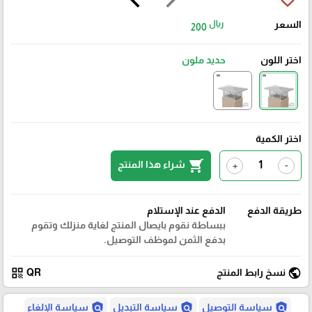
السعر
ريال
200
اختر اللون
حديد ملون
اختر الكمية
shopping_cart
شراء هذا المنتج
+
-
طريقة الدفع
الدفع عند الإستلام
ببساطة نقوم بايصال المنتج لغاية منزلك وتقوم
بدفع الثمن لموظف التوصيل.
qr_code
public
نسخ رابط المنتج
QR
policy
policy
policy
سياسة التوصيل
سياسة التبديل
سياسة الإلغاء