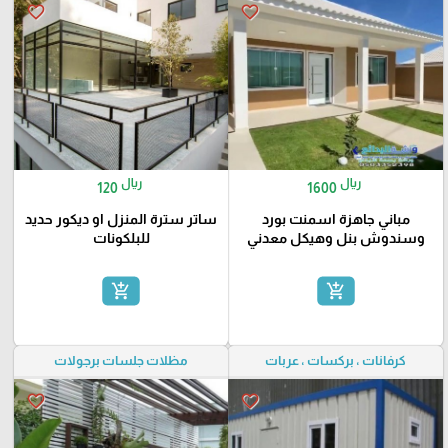
favorite_border
favorite_border
ريال
ريال
120
1600
مباني جاهزة اسمنت بورد
ساتر سترة المنزل او ديكور حديد
وسندوش بنل وهيكل معدني
للبلكونات
add_shopping_cart
add_shopping_cart
كرفانات ، بركسات ، عربات
مظلات جلسات برجولات
favorite_border
favorite_border