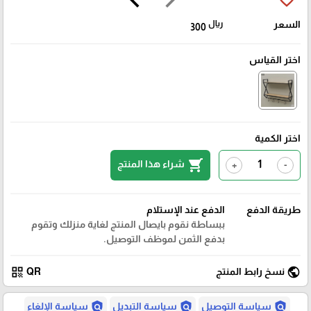
السعر
ريال
300
اختر القياس
اختر الكمية
shopping_cart
شراء هذا المنتج
+
-
طريقة الدفع
الدفع عند الإستلام
ببساطة نقوم بايصال المنتج لغاية منزلك وتقوم
بدفع الثمن لموظف التوصيل.
qr_code
public
نسخ رابط المنتج
QR
policy
policy
policy
سياسة التوصيل
سياسة التبديل
سياسة الإلغاء