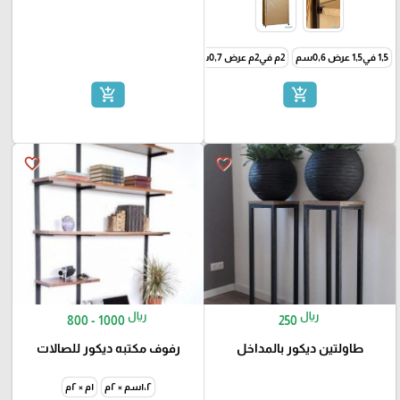
1,5 في1,5 عرض 0,6سم
2م في2م عرض 0,7سم
add_shopping_cart
add_shopping_cart
favorite_border
favorite_border
ريال
ريال
800 - 1000
250
طاولتين ديكور بالمداخل
رفوف مكتبه ديكور للصالات
١،٢سم × ٢م
١م × ٢م