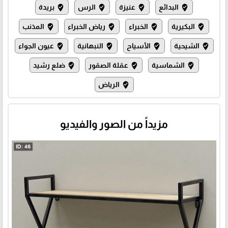
البدائع
عنيزة
الرس
بريدة
where_to_vote
where_to_vote
where_to_vote
where_to_vote
البكيرية
الخبراء
رياض الخبراء
المذنب
where_to_vote
where_to_vote
where_to_vote
where_to_vote
الشيحية
الأسياح
النبهانية
عيون الجواء
where_to_vote
where_to_vote
where_to_vote
where_to_vote
الشماسية
عقلة الصقور
ضلع رشيد
where_to_vote
where_to_vote
where_to_vote
الرياض
where_to_vote
مزيداً من الصور والفيديو