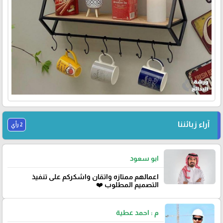
آراء زبائننا
2 رأي
ابو سعود
اعمالهم ممتازه واتقان واشكركم على تنفيذ
التصميم المطلوب ❤️
م : احمد عطية