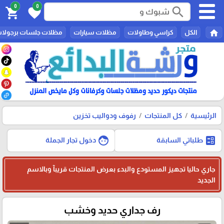
0
0
search
shopping_cart
favorite
home
الكل
كراسي وطاولات
مظلات سيارات
مظلات جلسات برجولا
الرئيسية
كل المنتجات
رفوف ودواليب تخزين
face
ballot
طلباتي السابقة
دخول تجار الجملة
جاري حاليا تجهيز المستودع والبدء بعرض المنتجات قريبآ وبالاسم
الجديد
رف جداري حديد وخشب