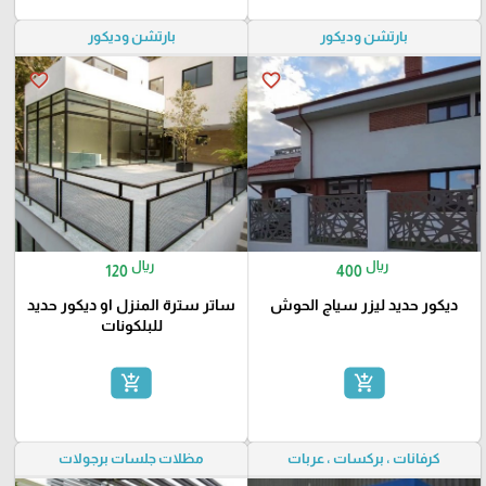
بارتشن وديكور
بارتشن وديكور
favorite_border
favorite_border
ريال
ريال
120
400
ديكور حديد ليزر سياج الحوش
ساتر سترة المنزل او ديكور حديد
للبلكونات
add_shopping_cart
add_shopping_cart
كرفانات ، بركسات ، عربات
مظلات جلسات برجولات