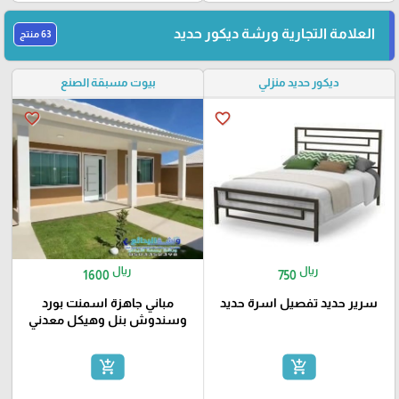
العلامة التجارية ورشة ديكور حديد
63 منتج
ديكور حديد منزلي
بيوت مسبقة الصنع
favorite_border
favorite_border
ريال
ريال
1600
750
سرير حديد تفصيل اسرة حديد
مباني جاهزة اسمنت بورد
وسندوش بنل وهيكل معدني
add_shopping_cart
add_shopping_cart