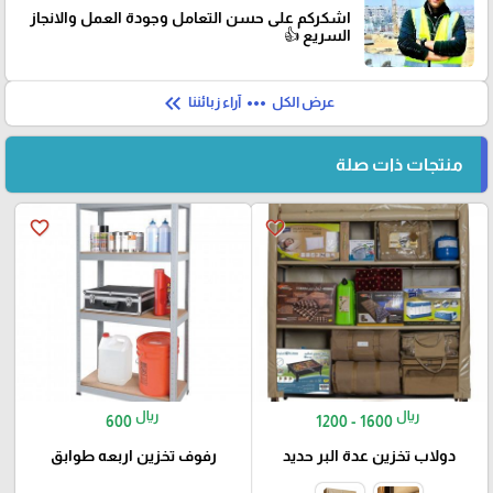
اشكركم على حسن التعامل وجودة العمل والانجاز
السريع 👍
keyboard_double_arrow_left
more_horiz
عرض الكل
آراء زبائننا
منتجات ذات صلة
favorite_border
favorite_border
ريال
ريال
600
1200 - 1600
دولاب تخزين عدة البر حديد
رفوف تخزين اربعه طوابق