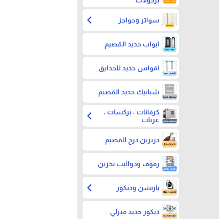
chevron_left
سواتر وحواجز
ابواب حديد القصيم
اقواس حديد للحدايق
شبابيك حديد القصيم
كرفانات ، بركسات ،
chevron_left
عربات
دربزين درج القصيم
رفوف ودواليب تخزين
chevron_left
بارتشن وديكور
ديكور حديد منزلي