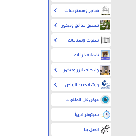
chevron_left
هناجر ومستودعات
chevron_left
تنسيق حدائق وديكور
chevron_left
شبوك وسياجات
تغطية خزانات
chevron_left
واجهات ليزر وديكور
chevron_left
ورشة حديد الرياض
عرض كل المنتجات
سيتوفر قريباً
اتصل بنا