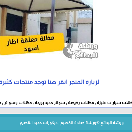
لزيارة المتجر انقر هنا توجد منتجات كثيرة
لات سيارات عنيزة , مظلات رخيصة , سواتر حديد بريدة , مظلات وسواتر , 
ورشة البدائع ©ورشة حدادة القصيم , ديكورات حديد القصيم