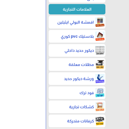
العلامات التجارية
اقمشة البولي ايثيلين
بلاستيك pvc كوري
ديكور حديد داخلي
مظلات معلقة
ورشة ديكور حديد
فود ترك
كشكات تجارية
كرفانات متحركة