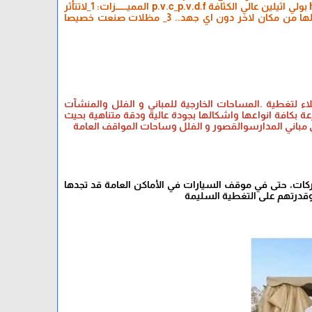
بولي اثيلين عالي الكثافة يتحمل جميع العوامل الطبيعية .. المــواد المستخدمة لاغطية المظلات: hdpe بولي اثيلين عالي الكثافة p.v.c_p.v.d.f المميــــــــزات: 1_لاتتأثر
بالرياح ويمكنها ان تتحمل سرعة الرياح حتى 120 كم بالساعة.. 2_تتميز بالقوة المحكمة مما يمكن نقلها من مكان لاخر دون اي جهد.. 3_ مظلات صنعت خصيصا
لاء لتغطية .المساحات الخارجية للمباني و الفلل والمنشآت
عة بكافة انواعها واشكالها بجودة عالية ودقة متناهية بحيث
مباني المدارسوالقصور و الفلل وساحات المواقف العامة
كات، حتى في موقف السيارات في الأماكن العامة قد تجدها
 وقدرتهم على التغطية السليمة