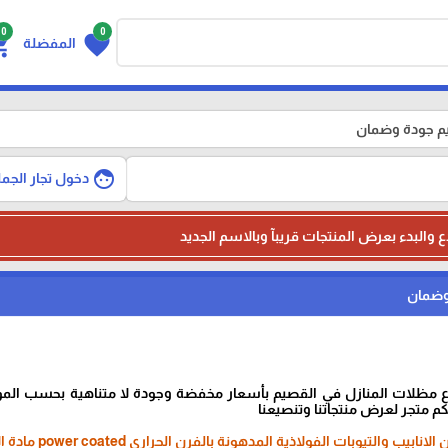
0
0
g_cart
favorite
المفضلة
م جودة وضمان
face
دخول تجار الجمل
ع والبدء بعرض المنتجات قريبآ وبالاسم الجديد
وضمان
ع مظلات المنازل في القصيم بأسعار مخفضة وجودة لا متناهية بحسب المو
لكم متجر لعرض منتجاتنا وتنصيعنا
ت الفولاذية المدهونة بالفرن الحراري power coated مادة الاغطـــــية : مصنوعة من مادة hdpe