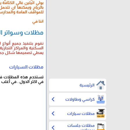
للمواقف العامة والمدارس
اننا في
مظلات وسواتر ا
نقوم بتنفيذ جميع أنواع 
السكنية والمراكز التجاري
يعطي تصميمها شكل جمالي 
مظلات السيارات
تستخدم هذه المظلات في ا
في اكثر الدول . في أغلب 
الرئيسية
chevron_left
كراسي وطاولات
chevron_left
مظلات سيارات
مظلات جلسات
chevron_left
برجولات