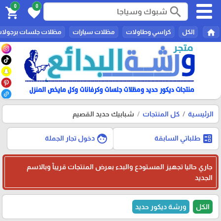
0
0
search
shopping_cart
favorite
home
الكل
كراسي وطاولات
مظلات سيارات
مظلات جلسات برجولا
الرئيسية
كل المنتجات
شبابيك حديد القصيم
face
ballot
طلباتي السابقة
دخول تجار الجملة
جاري حاليا تجهيز المستودع والبدء بعرض المنتجات قريبآ وبالاسم
الجديد
الكل
ورشة ديكور حديد