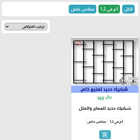
الكل
1م في 1,2
مقاس خاص
favorite_border
ريال
160
شبابيك حديد للعماير والفلل
1م في 1,2
مقاس خاص
add_shopping_cart